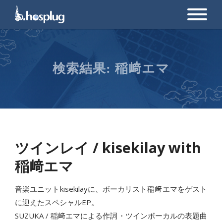
検索結果:
稲﨑エマ
ツインレイ / kisekilay with
稲﨑エマ
音楽ユニットkisekilayに、ボーカリスト稲﨑エマをゲスト
に迎えたスペシャルEP。
SUZUKA / 稲﨑エマによる作詞・ツインボーカルの表題曲