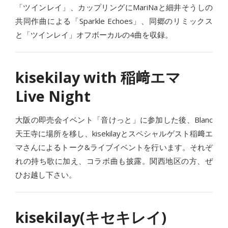
「ツインレイ」、カップリングにMariNaと細井そうしの
共同作曲による「Sparkle Echoes」、同郷のリミックス
と「ツインレイ」オフボーカルの4曲を収録。
kisekilay with 稲﨑エマ
Live Night
大阪の即売会イベント「音けっと」に参加した後、Blanc
天王寺に場所を移し、kisekilayとスペシャルゲスト稲﨑エ
マさんによるトーク&ライブイベントを行います。それぞ
れの持ち歌に加え、コラボ曲も披露。関西地区の方、ぜ
ひお越し下さい。
kisekilay(キセキレイ)