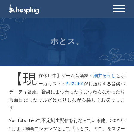
ホとス。
【現
在休止中】ゲーム音楽家・
細井そうし
とボ
ーカリスト・
SUZUKA
がお送りする音楽バ
ラエティ番組。音楽にまつわったりまつわらなかったり
真面目だったりふざけたりしながら楽しくお喋りしま
す。
YouTube Liveで不定期生配信を行なっている他、2021年
2月より動画コンテンツとして「ホとス。ミニ」をスター