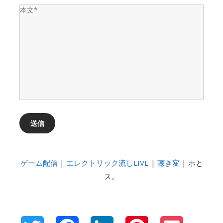
このフィールドは空のままにしてください。
ゲーム配信
|
エレクトリック流しLIVE
|
聴き変
| ホと
ス。