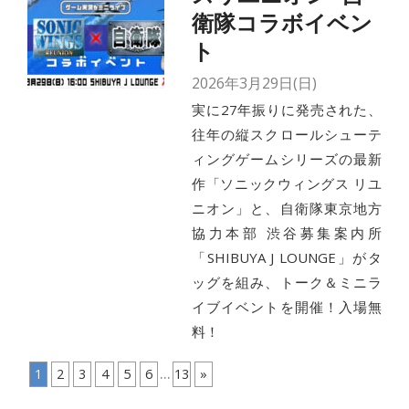
衛隊コラボイベン
ト
2026年3月29日(日)
実に27年振りに発売された、
往年の縦スクロールシューテ
ィングゲームシリーズの最新
作「ソニックウィングス リユ
ニオン」と、自衛隊東京地方
協力本部 渋谷募集案内所
「SHIBUYA J LOUNGE」がタ
ッグを組み、トーク＆ミニラ
イブイベントを開催！入場無
料！
...
1
2
3
4
5
6
13
»