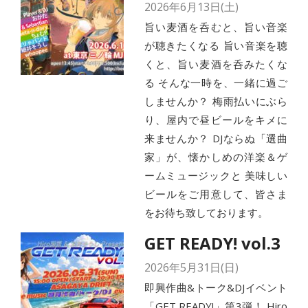
2026年6月13日(土)
旨い麦酒を呑むと、旨い音楽
が聴きたくなる 旨い音楽を聴
くと、旨い麦酒を呑みたくな
る そんな一時を、一緒に過ご
しませんか？ 梅雨払いにぶら
り、屋内で昼ビールをキメに
来ませんか？ DJならぬ「選曲
家」が、懐かしめの洋楽＆ゲ
ームミュージックと 美味しい
ビールをご用意して、皆さま
をお待ち致しております。
GET READY! vol.3
2026年5月31日(日)
即興作曲&トーク&DJイベント
「GET READY!」第3弾！ Hiro