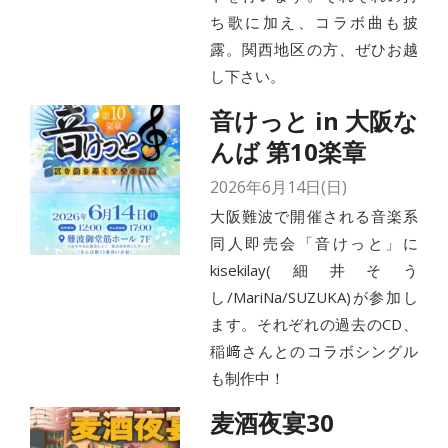
ち歌に加え、コラボ曲も披
露。関西地区の方、ぜひお越
し下さい。
音けっと in 大阪な
んば 第10楽章
2026年6月14日(日)
大阪難波で開催される音楽系
同人即売会「音けっと」に
kisekilay(細井そう
し/MariNa/SUZUKA)が参加し
ます。それぞれの過去のCD、
稲﨑さんとのコラボシングル
も制作中！
麦酒夜宴30