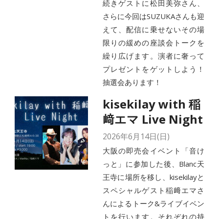
続きゲストに松田美弥さん、
さらに今回はSUZUKAさんも迎
えて、配信に乗せないその場
限りの緩めの座談会トークを
繰り広げます。演者に奢って
プレゼントをゲットしよう！
抽選会あります！
kisekilay with 稲
﨑エマ Live Night
2026年6月14日(日)
大阪の即売会イベント「音け
っと」に参加した後、Blanc天
王寺に場所を移し、kisekilayと
スペシャルゲスト稲﨑エマさ
んによるトーク&ライブイベン
トを行います。それぞれの持