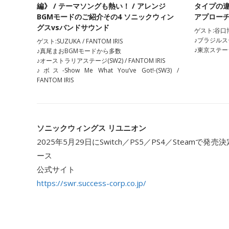
編》 / テーマソングも熱い！ / アレンジ
タイプの
BGMモードのご紹介その4 ソニックウィン
アプロー
グスvsバンドサウンド
ゲスト:谷口博史
♪ブラジルステ
ゲスト:SUZUKA / FANTOM IRIS
♪東京ステージ-Di
♪真尾まおBGMモードから多数
♪オーストラリアステージ(SW2) / FANTOM IRIS
♪ボス-Show Me What You’ve Got!-(SW3) /
FANTOM IRIS
ソニックウィングス リユニオン
2025年5月29日にSwitch／PS5／PS4／Steamで
ース
公式サイト
https://swr.success-corp.co.jp/