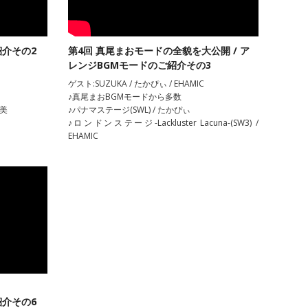
紹介その2
第4回 真尾まおモードの全貌を大公開 / ア
レンジBGMモードのご紹介その3
ゲスト:SUZUKA / たかぴぃ / EHAMIC
♪真尾まおBGMモードから多数
久美
♪パナマステージ(SWL) / たかぴぃ
♪ロンドンステージ-Lackluster Lacuna-(SW3) /
EHAMIC
紹介その6