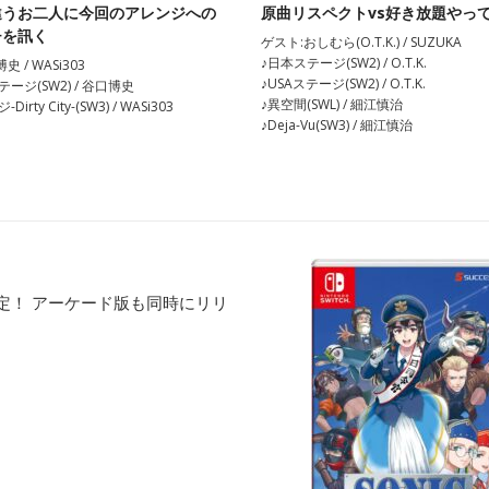
違うお二人に今回のアレンジへの
原曲リスペクトvs好き放題やっ
チを訊く
ゲスト:おしむら(O.T.K.) / SUZUKA
♪日本ステージ(SW2) / O.T.K.
 / WASi303
♪USAステージ(SW2) / O.T.K.
ージ(SW2) / 谷口博史
♪異空間(SWL) / 細江慎治
rty City-(SW3) / WASi303
♪Deja-Vu(SW3) / 細江慎治
発売決定！ アーケード版も同時にリリ