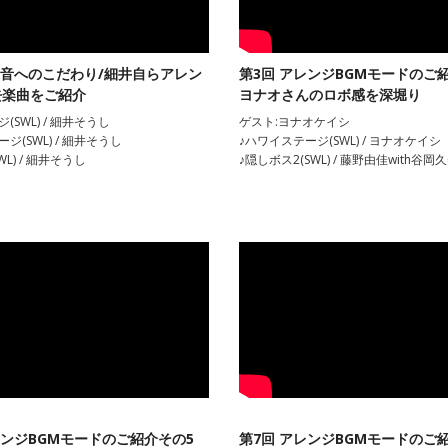
果音へのこだわり/細井自らアレン
第3回 アレンジBGMモードのご
去楽曲をご紹介
ヨナオさんのロボ感を深堀り
(SWL) / 細井そうし
ゲスト:ヨナオケイシ
ジ(SWL) / 細井そうし
♪ハワイステージ(SWL) / ヨナオケイシ
L) / 細井そうし
♪隠しボス2(SWL) / 藤野由佳with谷岡
レンジBGMモードのご紹介その5
第7回 アレンジBGMモードのご