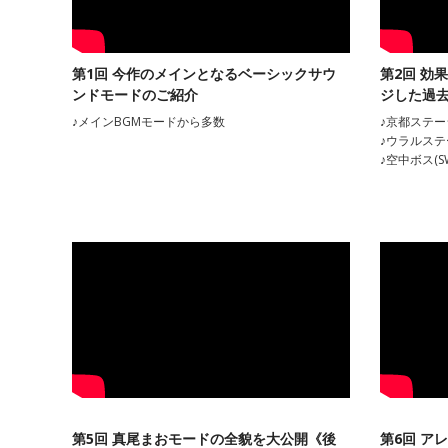
第1回 今作のメインとなるベーシックサウ
第2回 効
ンドモードのご紹介
ジした過
♪メインBGMモードから多数
♪京都ステージ
♪ウラルステー
♪空中ボス(SW
第5回 真尾まおモードの全貌を大公開《後
第6回 ア