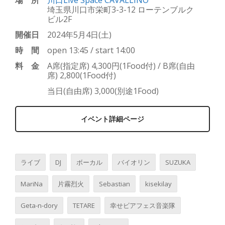
場所
川口Live Space CAVALLINO
埼玉県川口市栄町3-3-12 ローテンブルク
ビル2F
開催日
2024年5月4日(土)
時間
open 13:45 / start 14:00
料金
A席(指定席) 4,300円(1Food付) / B席(自由
席) 2,800(1Food付)
当日(自由席) 3,000(別途1Food)
イベント詳細ページ
ライブ
DJ
ボーカル
バイオリン
SUZUKA
MariNa
片霧烈火
Sebastian
kisekilay
Geta-n-dory
TETARE
幸せビアフェス音楽隊