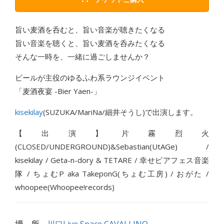
旨い麦酒を呑むと、旨い音楽が聴きたくなる
旨い音楽を聴くと、旨い麦酒を呑みたくなる
そんな一時を、一緒に過ごしませんか？
ビールが主役のゆるふわ系ラウンジイベント
「麦酒夜宴 -Bier Yaen-」
kisekilay
(SUZUKA/MariNa/細井そうし)で出演します。
【出演】片霧烈火
(CLOSED/UNDERGROUND)&Sebastian(UtAGe) /
kisekilay / Geta-n-dory & TETARE / 幸せビアフェス音楽
隊 / ちょむP aka TakeponG(ちょむ工房) / おがた /
whoopee(Whoopee!records)