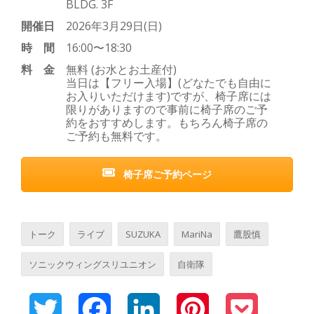
BLDG. 3F
開催日
2026年3月29日(日)
時間
16:00〜18:30
料金
無料 (お水とお土産付)
当日は【フリー入場】(どなたでも自由に
お入りいただけます)ですが、椅子席には
限りがありますので事前に椅子席のご予
約をおすすめします。もちろん椅子席の
ご予約も無料です。
椅子席ご予約ページ
トーク
ライブ
SUZUKA
MariNa
鷹股慎
ソニックウィングスリユニオン
自衛隊
Twitter
Facebook
LinkedIn
Pinterest
Pocket