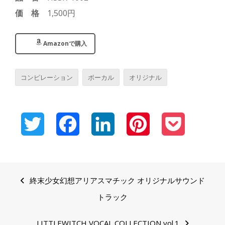
価格
1,500円
Amazonで購入
コンピレーション
ボーカル
オリジナル
Twitter
Facebook
LinkedIn
Pinterest
Pocket
Post
終末少女幻想アリアスマチック オリジナルサウンド
navigation
トラック
LITTLEWITCH VOCAL COLLECTION vol.1