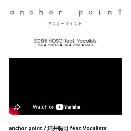
anchor point / 細井聡司 feat.Vocalists