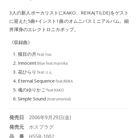
3人の新人ボーカリストにKAKO、REIKA(TILDE)をゲスト
に迎えた5曲+インスト1曲のオムニバスミニアルバム。細
井渾身のエレクトロニカポップ。
《収録曲》
猫目の月
feat.Yuu
Innocent
Blue feat.marinka
花ひらり
feat.りん
Eternal Sequence
feat.REIKA
魂のゆりかご
feat.KAKO
Simple Sound
(Instrumental)
発売日
2006年9月29日(金)
発売元
ホスプラグ
品番
HSSR-1002