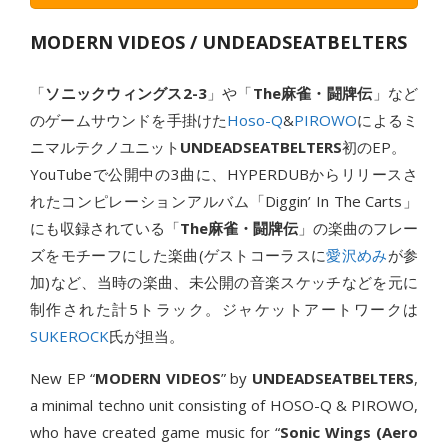
MODERN VIDEOS / UNDEADSEATBELTERS
「
ソニックウィングス2-3
」や「
The麻雀・闘牌伝
」など
のゲームサウンドを手掛けた
Hoso-Q
&
PIROWO
によるミ
ニマルテクノユニット
UNDEADSEATBELTERS
初のEP。
YouTubeで公開中の3曲に、HYPERDUBからリリースさ
れたコンピレーションアルバム「Diggin’ In The Carts」
にも収録されている「
The麻雀・闘牌伝
」の楽曲のフレー
ズをモチーフにした楽曲(ゲストコーラスに
愛沢めみ
が参
加)など、当時の楽曲、未公開の音楽スケッチなどを元に
制作された計5トラック。ジャケットアートワークは
SUKEROCK
氏が担当。
New EP “
MODERN VIDEOS
” by
UNDEADSEATBELTERS
,
a minimal techno unit consisting of HOSO-Q & PIROWO,
who have created game music for “
Sonic Wings (Aero