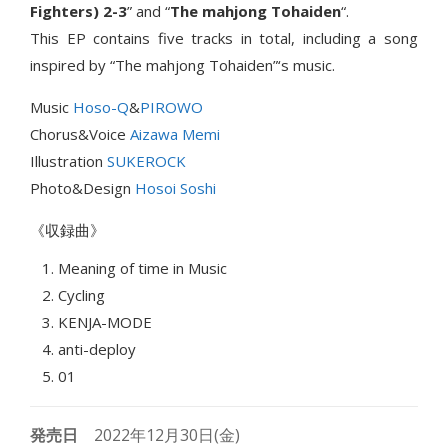
Fighters) 2-3
” and “
The mahjong Tohaiden
“.
This EP contains five tracks in total, including a song
inspired by “The mahjong Tohaiden”‘s music.
Music
Hoso-Q
&
PIROWO
Chorus&Voice
Aizawa Memi
Illustration
SUKEROCK
Photo&Design
Hosoi Soshi
《収録曲》
Meaning of time in Music
Cycling
KENJA-MODE
anti-deploy
01
発売日
2022年12月30日(金)